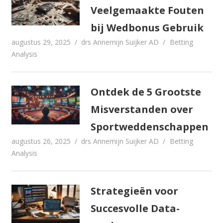
Veelgemaakte Fouten
bij Wedbonus Gebruik
augustus 29, 2025
drs Annemijn Suijker AD
Betting
Analysis
Ontdek de 5 Grootste
Misverstanden over
Sportweddenschappen
augustus 26, 2025
drs Annemijn Suijker AD
Betting
Analysis
Strategieën voor
Succesvolle Data-