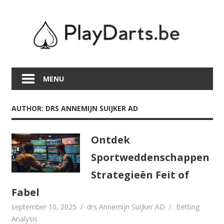
Skip
to
content
MENU
AUTHOR:
DRS ANNEMIJN SUIJKER AD
Ontdek
Sportweddenschappen
Strategieën Feit of
Fabel
september 10, 2025
drs Annemijn Suijker AD
Betting
Analysis