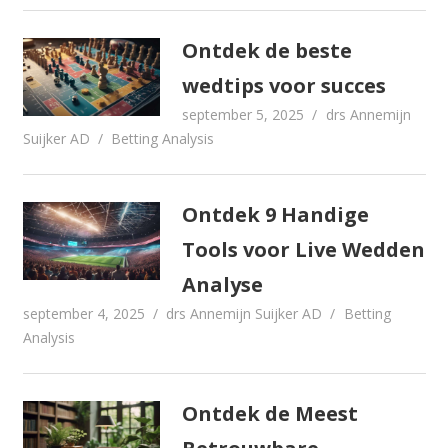
Ontdek de beste
wedtips voor succes
september 5, 2025
drs Annemijn
Suijker AD
Betting Analysis
Ontdek 9 Handige
Tools voor Live Wedden
Analyse
september 4, 2025
drs Annemijn Suijker AD
Betting
Analysis
Ontdek de Meest