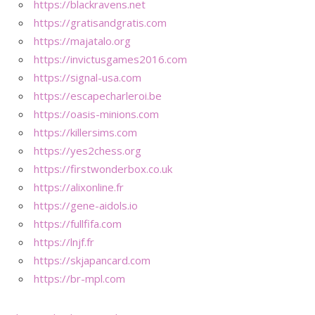
https://blackravens.net
https://gratisandgratis.com
https://majatalo.org
https://invictusgames2016.com
https://signal-usa.com
https://escapecharleroi.be
https://oasis-minions.com
https://killersims.com
https://yes2chess.org
https://firstwonderbox.co.uk
https://alixonline.fr
https://gene-aidols.io
https://fullfifa.com
https://lnjf.fr
https://skjapancard.com
https://br-mpl.com