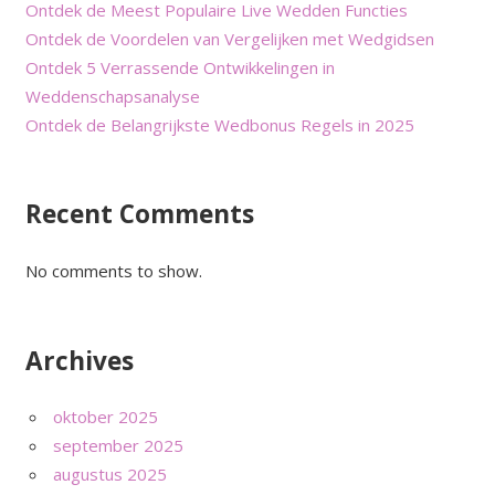
Ontdek de Meest Populaire Live Wedden Functies
Ontdek de Voordelen van Vergelijken met Wedgidsen
Ontdek 5 Verrassende Ontwikkelingen in
Weddenschapsanalyse
Ontdek de Belangrijkste Wedbonus Regels in 2025
Recent Comments
No comments to show.
Archives
oktober 2025
september 2025
augustus 2025