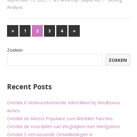
Analysis
«
1
2
3
4
»
Zoeken
ZOEKEN
Recent Posts
Ontdek 6 Veelvoorkomende Valstrikken bij Wedbonus
Acties
Ontdek de Meest Populaire Live Wedden Functies
Ontdek de Voordelen van Vergelijken met Wedgidsen
Ontdek 5 Verrassende Ontwikkelingen in