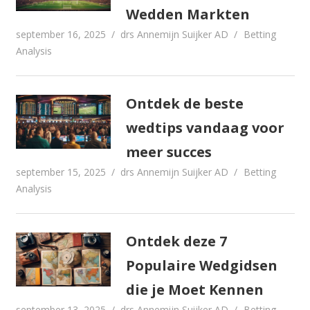
Wedden Markten
september 16, 2025
drs Annemijn Suijker AD
Betting
Analysis
Ontdek de beste
wedtips vandaag voor
meer succes
september 15, 2025
drs Annemijn Suijker AD
Betting
Analysis
Ontdek deze 7
Populaire Wedgidsen
die je Moet Kennen
september 13, 2025
drs Annemijn Suijker AD
Betting