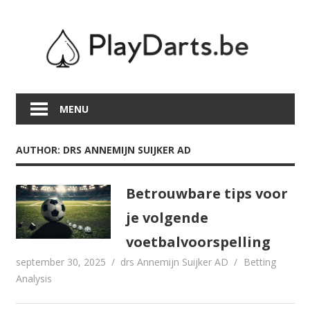
Skip
to
content
MENU
AUTHOR:
DRS ANNEMIJN SUIJKER AD
Betrouwbare tips voor
je volgende
voetbalvoorspelling
september 30, 2025
drs Annemijn Suijker AD
Betting
Analysis