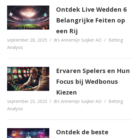
Ontdek Live Wedden 6
Belangrijke Feiten op
een Rij
september 28, 2025
drs Annemijn Suijker AD
Betting
Analysis
Ervaren Spelers en Hun
Focus bij Wedbonus
Kiezen
september 25, 2025
drs Annemijn Suijker AD
Betting
Analysis
Ontdek de beste