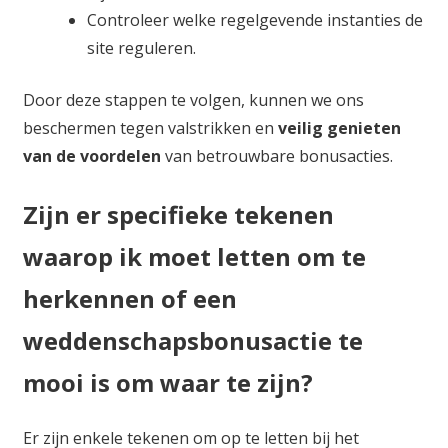
Controleer welke regelgevende instanties de
site reguleren.
Door deze stappen te volgen, kunnen we ons
beschermen tegen valstrikken en
veilig genieten
van de voordelen
van betrouwbare bonusacties.
Zijn er specifieke tekenen
waarop ik moet letten om te
herkennen of een
weddenschapsbonusactie te
mooi is om waar te zijn?
Er zijn enkele tekenen om op te letten bij het