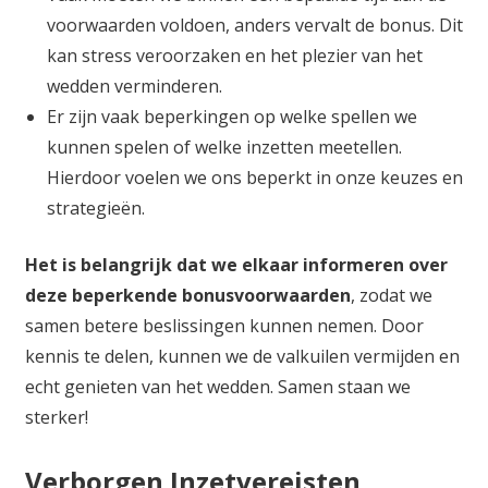
voorwaarden voldoen, anders vervalt de bonus. Dit
kan stress veroorzaken en het plezier van het
wedden verminderen.
Er zijn vaak beperkingen op welke spellen we
kunnen spelen of welke inzetten meetellen.
Hierdoor voelen we ons beperkt in onze keuzes en
strategieën.
Het is belangrijk dat we elkaar informeren over
deze beperkende bonusvoorwaarden
, zodat we
samen betere beslissingen kunnen nemen. Door
kennis te delen, kunnen we de valkuilen vermijden en
echt genieten van het wedden. Samen staan we
sterker!
Verborgen Inzetvereisten