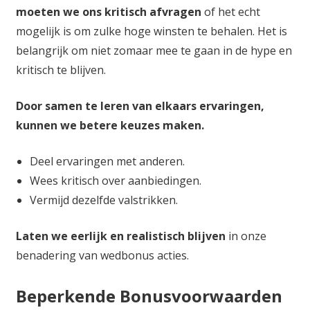
moeten we ons kritisch afvragen
of het echt
mogelijk is om zulke hoge winsten te behalen. Het is
belangrijk om niet zomaar mee te gaan in de hype en
kritisch te blijven.
Door samen te leren van elkaars ervaringen,
kunnen we betere keuzes maken.
Deel ervaringen met anderen.
Wees kritisch over aanbiedingen.
Vermijd dezelfde valstrikken.
Laten we eerlijk en realistisch blijven
in onze
benadering van wedbonus acties.
Beperkende Bonusvoorwaarden