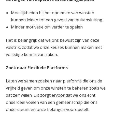
Moeilijkheden bij het opnemen van winsten
kunnen leiden tot een gevoel van buitensluiting.
Minder motivatie om verder te spelen.
Het is belangrijk dat we ons bewust zijn van deze
valstrik, zodat we onze keuzes kunnen maken met
volledige kennis van zaken.
Zoek naar Flexibele Platforms
Laten we samen zoeken naar platforms die ons de
vrijheid geven om onze winsten te beheren zoals we
dat zelf willen. Dit zorgt ervoor dat we ons echt
onderdeel voelen van een gemeenschap die ons
ondersteunt en onze belangen vooropstelt.