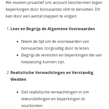
We moeten proactief ons account beschermen tegen
beperkingen door bonusacties slim te benutten. Dit
kan door een aantal stappen te volgen:
Lees en Begrijp de Algemene Voorwaarden
Neem de tijd om de voorwaarden van
bonusacties zorgvuldig door te lezen.
Begrijp de vereisten en beperkingen die van
toepassing kunnen zijn.
Realistische Verwachtingen en Verstandig
Wedden
Stel realistische verwachtingen in om
teleurstellingen en beperkingen te
voorkomen.