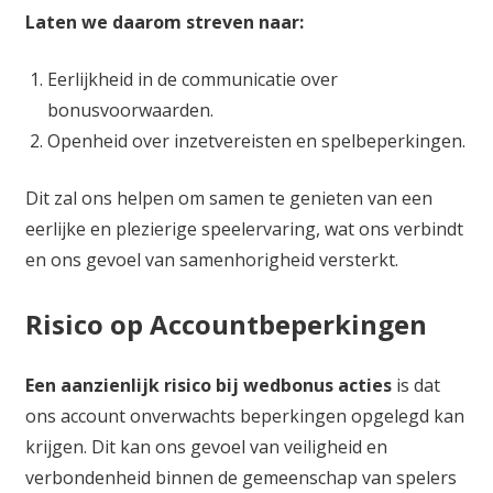
Laten we daarom streven naar:
Eerlijkheid in de communicatie over
bonusvoorwaarden.
Openheid over inzetvereisten en spelbeperkingen.
Dit zal ons helpen om samen te genieten van een
eerlijke en plezierige speelervaring, wat ons verbindt
en ons gevoel van samenhorigheid versterkt.
Risico op Accountbeperkingen
Een aanzienlijk risico bij wedbonus acties
is dat
ons account onverwachts beperkingen opgelegd kan
krijgen. Dit kan ons gevoel van veiligheid en
verbondenheid binnen de gemeenschap van spelers