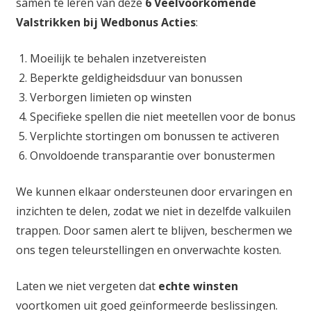
samen te leren van deze
6 Veelvoorkomende
Valstrikken bij Wedbonus Acties
:
Moeilijk te behalen inzetvereisten
Beperkte geldigheidsduur van bonussen
Verborgen limieten op winsten
Specifieke spellen die niet meetellen voor de bonus
Verplichte stortingen om bonussen te activeren
Onvoldoende transparantie over bonustermen
We kunnen elkaar ondersteunen door ervaringen en
inzichten te delen, zodat we niet in dezelfde valkuilen
trappen. Door samen alert te blijven, beschermen we
ons tegen teleurstellingen en onverwachte kosten.
Laten we niet vergeten dat
echte winsten
voortkomen uit goed geïnformeerde beslissingen.