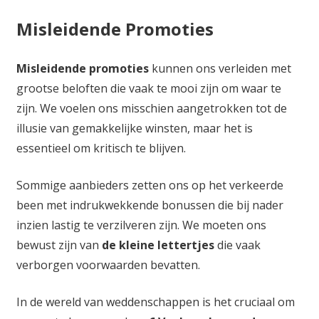
Misleidende Promoties
Misleidende promoties
kunnen ons verleiden met
grootse beloften die vaak te mooi zijn om waar te
zijn. We voelen ons misschien aangetrokken tot de
illusie van gemakkelijke winsten, maar het is
essentieel om kritisch te blijven.
Sommige aanbieders zetten ons op het verkeerde
been met indrukwekkende bonussen die bij nader
inzien lastig te verzilveren zijn. We moeten ons
bewust zijn van
de kleine lettertjes
die vaak
verborgen voorwaarden bevatten.
In de wereld van weddenschappen is het cruciaal om