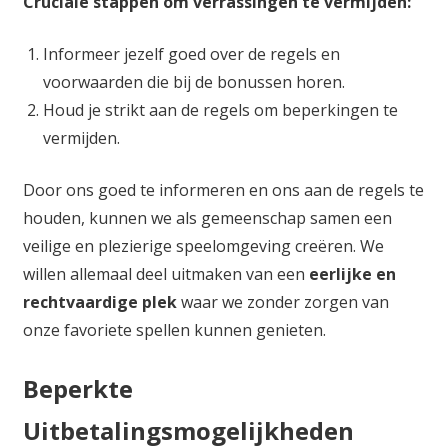
Cruciale stappen om verrassingen te vermijden:
Informeer jezelf goed over de regels en
voorwaarden die bij de bonussen horen.
Houd je strikt aan de regels om beperkingen te
vermijden.
Door ons goed te informeren en ons aan de regels te
houden, kunnen we als gemeenschap samen een
veilige en plezierige speelomgeving creëren. We
willen allemaal deel uitmaken van een
eerlijke en
rechtvaardige plek
waar we zonder zorgen van
onze favoriete spellen kunnen genieten.
Beperkte
Uitbetalingsmogelijkheden