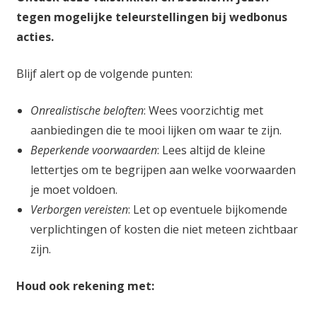
tegen mogelijke teleurstellingen bij wedbonus
acties.
Blijf alert op de volgende punten:
Onrealistische beloften
: Wees voorzichtig met
aanbiedingen die te mooi lijken om waar te zijn.
Beperkende voorwaarden
: Lees altijd de kleine
lettertjes om te begrijpen aan welke voorwaarden
je moet voldoen.
Verborgen vereisten
: Let op eventuele bijkomende
verplichtingen of kosten die niet meteen zichtbaar
zijn.
Houd ook rekening met: