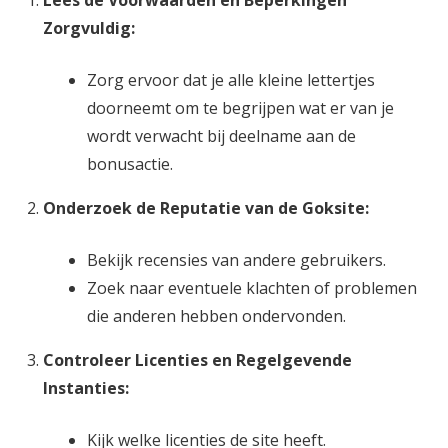
Lees de Voorwaarden en Beperkingen
Zorgvuldig:
Zorg ervoor dat je alle kleine lettertjes
doorneemt om te begrijpen wat er van je
wordt verwacht bij deelname aan de
bonusactie.
Onderzoek de Reputatie van de Goksite:
Bekijk recensies van andere gebruikers.
Zoek naar eventuele klachten of problemen
die anderen hebben ondervonden.
Controleer Licenties en Regelgevende
Instanties:
Kijk welke licenties de site heeft.