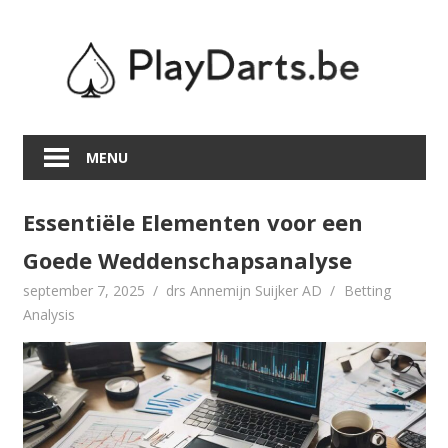
Skip
to
content
MENU
Essentiële Elementen voor een
Goede Weddenschapsanalyse
september 7, 2025
drs Annemijn Suijker AD
Betting
Analysis